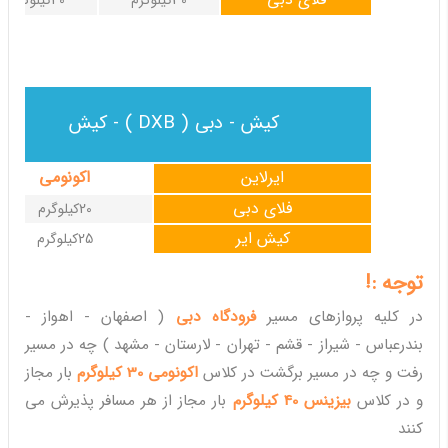
30کیلوگرم
40کیلوگرم
کیش - دبی ( DXB ) - کیش
ایرلاین
اکونومی
فلای دبی
20کیلوگرم
کیش ایر
25کیلوگرم
توجه :!
در کلیه پروازهای مسیر
فرودگاه دبی
( اصفهان - اهواز -
بندرعباس - شیراز - قشم - تهران - لارستان - مشهد ) چه در مسیر
رفت و چه در مسیر برگشت در کلاس
اکونومی 30 کیلوگرم
بار مجاز
و در کلاس
بیزینس 40 کیلوگرم
بار مجاز از هر مسافر پذیرش می
کنند