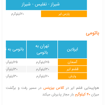
شیراز - تفلیس - شیراز
پارس ایر
20کیلوگرم
باتومی
تهران به
ایرلاین
باتومی به تهرا
باتومی
آسمان
25کیلوگرم
25کیلوگرم
قشم ایر
30کیلوگرم
30کیلوگرم
وارش
20کیلوگرم
30کیلوگرم
هواپیمایی قشم ایر در
کلاس بیزینس
در مسیر رفت و برگشت
میزان
40 کیلوگرم
بار مجاز پذیرش میکند